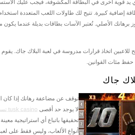
أي يد قوية أخرى في البطاقة المكشوفة، فيجب عليك الاستس
اعبين لديهم بطاقة إضافية كبيرة. تتيح لك طاولات اللعب المتعددة 
يُتيح للاعبين اتخاذ قرارات مدروسة في لعبة البلاك جاك. ي
 حفظ مئات القوانين.
لاك جاك
توقف عن مضاعفة رهانك إذا كان الوك
لا يوجد حد أقصى
tusk casino تسجيل الدخول
تحقيقها باتباع أي استراتيجية معين
أنواع الألعاب، وليس فقط على لعبة 