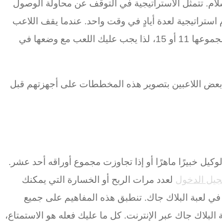
لام. تتمثل الاستراتيجية في التوقف عن محاولة الوصول
استخدام استراتيجية لعدة أيادٍ في وقت واحد. عندما يقف اللاعب
الذي أمامك وتكون لديك نفس قيمة يدك، تنتهي اللعبة وتفوز برهانك الأصلي. تُعتبر الآسات بطاقات بديلة عندما يكون مجموعها 11 أو 15، لذا يجب عليك اللعب مع وضعها في
قوم بعض اللاعبين بتصوير هذه المخططات على أجهزتهم قبل
يل خبيرًا ماهرًا أو إذا تجاوزت مجموع أوراقه أحد عشر.
لعدد مرات الربح أو الخسارة التي يمكنك
ة في لعبة البلاك جاك. تنطبق هذه المفاهيم على جميع
البلاك جاك عبر الإنترنت. كل ما عليك فعله هو الاستمتاع،