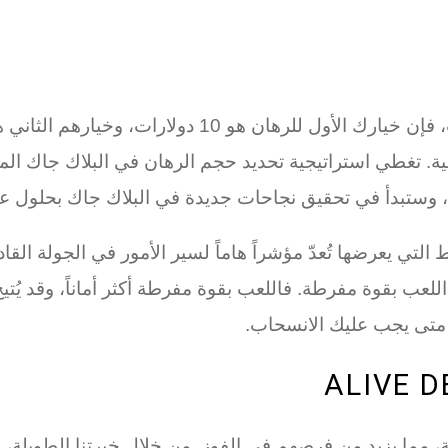
ة. تغطي استراتيجية تحديد حجم الرهان في البلاك جاك المبال
تبدأ في تحقيق نجاحات جديدة في البلاك جاك بحلول عام 025
التي يعرضها تُعدّ مؤشراً هاماً لسير الأمور في الجولة القاد
للعب بقوة مفرطة. فاللعب بقوة مفرطة أكثر أماناً، وقد يُتيح
 متى يجب عليك الانسحاب.
دقة، مما يزيد من فرصهم في الفوز. من خلال خبرتنا الطويل