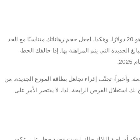
لنفترض أنك تلعب على طاولة بلاك جاك بحدود 10 دولارات، فإن خيارك الأول للرهان هو 10 دولارات، وخيارهم الثاني هو 20 دولارًا، وهكذا. اجعل حجم رهاناتك متناسبًا مع الحد
غ الجديدة التي يتم المراهنة بها. إذا حالفك الحظ،
2.
مة. وأخيراً، تجنّب إغراء تجاهل بطاقة الموزع الجديدة. من
 لك استغلال الفرص الرابحة. لذا، لا يقتصر الأمر على
ة، نؤكد أن لعبة البلاك جاك ليست مجرد حظ، على عكس