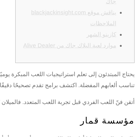
جاك
يناقش موقع blackjackinsight.com
الملاحظات
كازينو الشهر
موارد لعبة البلاك جاك من Alive Dealer
يحتاج المبتدئون إلى تعلم استراتيجيات اللعب المبكرة يومي
تناسب ألعابهم المفضلة. اكتشف برامج تقدم تصحيحًا دقيقًا
أتقن فنّ اللعب الفردي قبل تجربة اللعب المتعدد. فالميلان ي
مؤسسة قمار