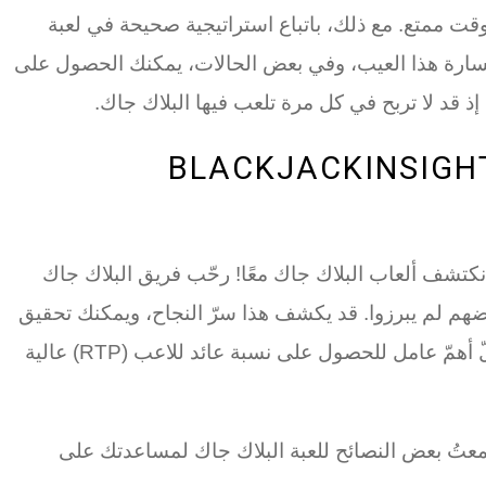
وقت ممتع. مع ذلك، باتباع استراتيجية صحيحة في لعبة
خسارة هذا العيب، وفي بعض الحالات، يمكنك الحصول على
ذ قد لا تربح في كل مرة تلعب فيها البلاك جاك.
قع BLACKJACKINSIGHT.COM
ا نكتشف ألعاب البلاك جاك معًا! رحّب فريق البلاك جاك
هم لم يبرزوا. قد يكشف هذا سرّ النجاح، ويمكنك تحقيق
أرباح كبيرة دفعة واحدة. يلعب نظام العمولات الجديد في البلاك جاك دورًا هامًا في رفع نسبة العائد للاعب (RTP). ولعلّ أهمّ عامل للحصول على نسبة عائد للاعب (RTP) عالية
معتُ بعض النصائح للعبة البلاك جاك لمساعدتك على