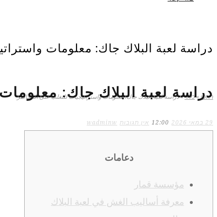
دراسة لعبة البلاك جاك: معلومات واسترات
دراسة لعبة البلاك جاك: معلومات
ראשי
»
כללי
»
دراسة لعبة البلاك جاك: معلومات واستراتيجيات للتغلب على المخاطر
29 במאי 2026
12:00
אין תגובות
wadminw
دعامات
مؤسسة قمار
معرفة أساليب الغش في لعبة البلاك