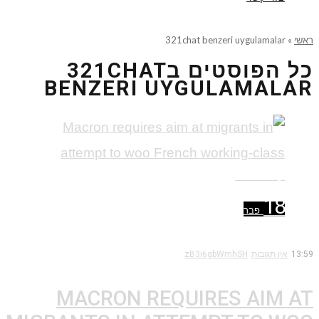
ראשי
»
321chat benzeri uygulamalar
כל הפוסטים ב
321CHAT
BENZERI UYGULAMALAR
קרא עוד ←
18
פבר
13:59
אין תגובות
zB3i6gbWmhSH
MACRON REQUIRES AIM AT