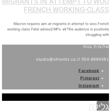
MIGRANTS IN ATTEMPT TO WOO
FRENCH WORKING-CLASS
Macron requires aim at migrants in attempt to woo French
working-class Patel advised MPs: a€?the audience is positively
struggling with
שלומית גנות
054-6884581 studio@shlomtz.co.il
Facebook
Pinterest
Instagram
THEME BY
POJO.ME
- WORDPRESS THEMES
DESIGN BY
ELEMENTOR
גלילה