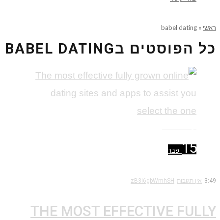
ראשי
»
babel dating
כל הפוסטים ב
BABEL DATING
קרא עוד ←
15
פבר
3:49
אין תגובות
zB3i6gbWmhSH
THE MOST EFFECTIVE FULLY