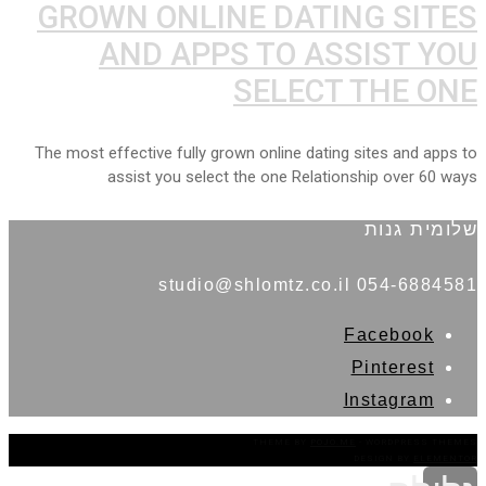
GROWN ONLINE DATING SITES
AND APPS TO ASSIST YOU
SELECT THE ONE
The most effective fully grown online dating sites and apps to
assist you select the one Relationship over 60 ways
שלומית גנות
054-6884581 studio@shlomtz.co.il
Facebook
Pinterest
Instagram
THEME BY
POJO.ME
- WORDPRESS THEMES
DESIGN BY
ELEMENTOR