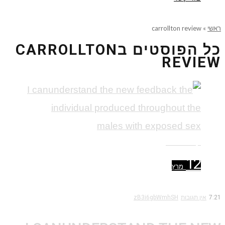
ראשי
»
carrollton review
כל הפוסטים ב
CARROLLTON
REVIEW
קרא עוד ←
12
מרץ
7:21
אין תגובות
zB3i6gbWmhSH