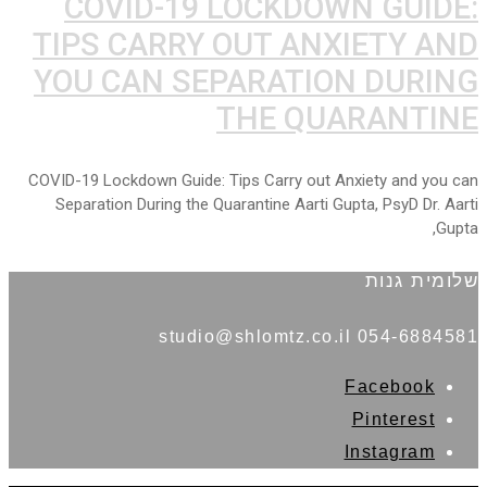
COVID-19 LOCKDOWN GUIDE:
TIPS CARRY OUT ANXIETY AND
YOU CAN SEPARATION DURING
THE QUARANTINE
COVID-19 Lockdown Guide: Tips Carry out Anxiety and you can
Separation During the Quarantine Aarti Gupta, PsyD Dr. Aarti
Gupta,
שלומית גנות
054-6884581 studio@shlomtz.co.il
Facebook
Pinterest
Instagram