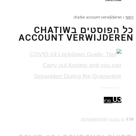
ראשי
»
chatiw account verwijderen
כל הפוסטים ב
CHATIW
ACCOUNT VERWIJDEREN
קרא עוד ←
03
מרץ
0:58
אין תגובות
zB3i6gbWmhSH