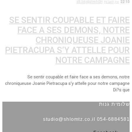
22:10
אין תגובות
zB3i6gbWmhSH
SE SENTIR COUPABLE ET FAIRE
FACE A SES DEMONS, NOTRE
CHRONIQUEUSE JOANIE
PIETRACUPA S’Y ATTELLE POUR
NOTRE CAMPAGNE
Se sentir coupable et faire face a ses demons, notre
chroniqueuse Joanie Pietracupa s’y attelle pour notre campagne
Di?s que
שלומית גנות
054-6884581 studio@shlomtz.co.il