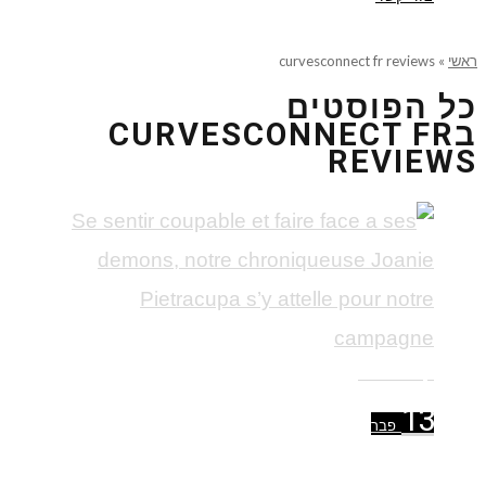
ראשי
»
curvesconnect fr reviews
כל הפוסטים
ב
CURVESCONNECT FR
REVIEWS
קרא עוד ←
13
פבר