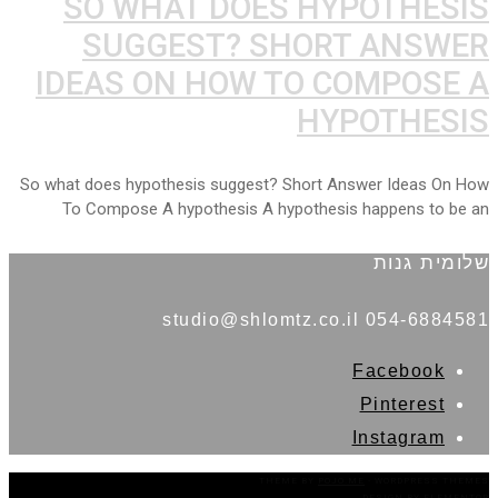
SO WHAT DOES HYPOTHESIS
SUGGEST? SHORT ANSWER
IDEAS ON HOW TO COMPOSE A
HYPOTHESIS
So what does hypothesis suggest? Short Answer Ideas On How
To Compose A hypothesis A hypothesis happens to be an
שלומית גנות
054-6884581 studio@shlomtz.co.il
Facebook
Pinterest
Instagram
THEME BY
POJO.ME
- WORDPRESS THEMES
DESIGN BY
ELEMENTOR