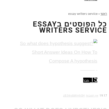
ראשי
»
essay writers service
כל הפוסטים ב
ESSAY
WRITERS SERVICE
קרא עוד ←
15
פבר
19:17
אין תגובות
zB3i6gbWmhSH