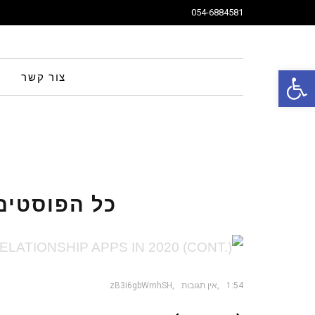
054-6884581
פתח סרגל נגישות
צור קשר
כל הפוסטים
1:54
אין תגובות
zB3i6gbWmhSH