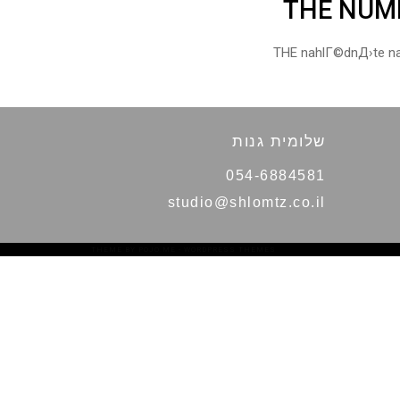
THE NUMB
THE nahlГ©dnД›te na
שלומית גנות
054-6884581
studio@shlomtz.co.il
THEME BY
POJO.ME
- WORDPRESS THEMES