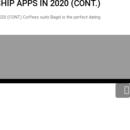
IP APPS IN 2020 (CONT.)
CONT.) Coffees suits Bagel is the perfect dating
DESIGN BY
ELEMENTOR
גלילה
לראש
העמוד