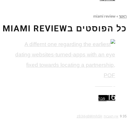
ראשי
»
miami review
כל הפוסטים ב
MIAMI REVIEW
קרא עוד ←
16
פבר
9:35
אין תגובות
zB3i6gbWmhSH