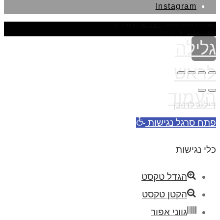
Instagram
THEME BY
POJO.ME
- WORDPRESS THEMES
DESIGN BY
ELEMENTOR
גלילה
לראש
העמוד
דילוג לתוכן
פתח סרגל נגישות
כלי נגישות
הגדל טקסט
הקטן טקסט
גווני אפור