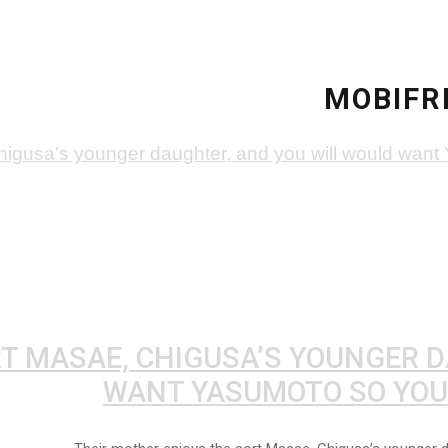
MOBIFR
T MASAE, CHIGUSA’S YOUNGER 
WANT YASUMOTO SO YOU