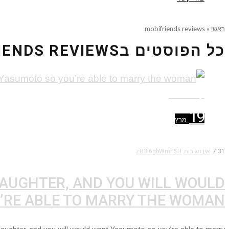
ראשי
»
mobifriends reviews
כל הפוסטים ב
IENDS REVIEWS
קרא עוד ←
19
מרץ
7:31
אין תגובות
zB3i6gbWmhSH
DAUGHTER, AND YOU WILL WOULD
’RE ABLE TO MARRY THE WOMAN