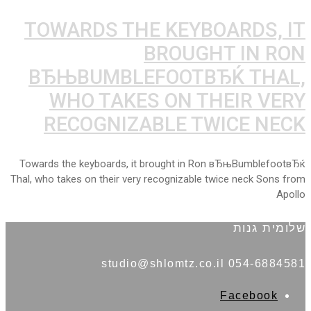
TOWARDS THE KEYBOARDS, IT
BROUGHT IN RON
ВЂЊBUMBLEFOOTВЂЌ THAL,
WHO TAKES ON THEIR VERY
RECOGNIZABLE TWICE NECK
Towards the keyboards, it brought in Ron вЂњBumblefootвЂќ
Thal, who takes on their very recognizable twice neck Sons from
Apollo
שלומית גנות
054-6884581 studio@shlomtz.co.il
Facebook