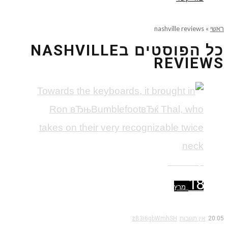
ראשי
»
nashville reviews
כל הפוסטים ב
NASHVILLE
REVIEWS
קרא עוד ←
18
מרץ
20:05
אין תגובות
zB3i6gbWmhSH