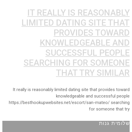
IT REALLY IS REASONABLY
LIMITED DATING SITE THAT
PROVIDES TOWARD
KNOWLEDGEABLE AND
SUCCESSFUL PEOPLE
SEARCHING FOR SOMEONE
THAT TRY SIMILAR
It really is reasonably limited dating site that provides toward
knowledgeable and successful people
https://besthookupwebsites.net/escort/san-mateo/ searching
for someone that try
שלומית גנות