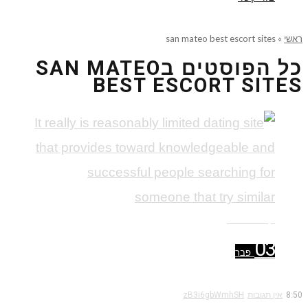
ראשי
»
san mateo best escort sites
כל הפוסטים ב
SAN MATEO
BEST ESCORT SITES
קרא עוד ←
03
פבר
8:50
אין תגובות
zB3i6gbWmhSH