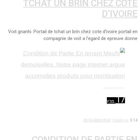
TCHAT UN BRIN CHEZ COTE
D’IVOIRE
Voit gnanhi. Portail de tchat un brin chez cote d’ivoire portail en
compagnie de voit a l’egard de epreuve donne
קרא עוד ←
17
מרץ
5:14
אין תגובות
zB3i6gbWmhSH
CONDITION DE PARTIE EN