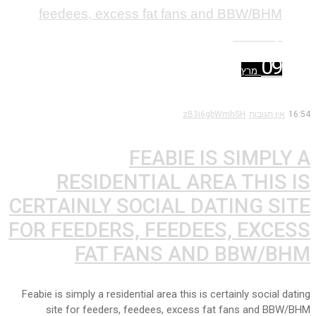
קרא עוד ←
09
מרץ
16:54
אין תגובות
zB3i6gbWmhSH
FEABIE IS SIMPLY A
RESIDENTIAL AREA THIS IS
CERTAINLY SOCIAL DATING SITE
FOR FEEDERS, FEEDEES, EXCESS
FAT FANS AND BBW/BHM
Feabie is simply a residential area this is certainly social dating
site for feeders, feedees, excess fat fans and BBW/BHM