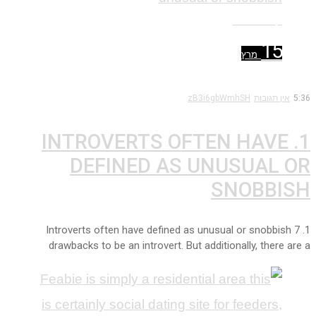
קרא עוד ←
15
מרץ
5:36
אין תגובות
zB3i6gbWmhSH
1. INTROVERTS OFTEN HAVE
DEFINED AS UNUSUAL OR
SNOBBISH
1. Introverts often have defined as unusual or snobbish 7
drawbacks to be an introvert. But additionally, there are a