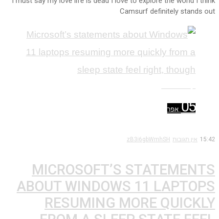
I must say my love life is dead I love to explore the world I think
Camsurf definitely stands out
קרא עוד ←
05
אפר
15:42
אין תגובות
zB3i6gbWmhSH
MICROSOFT’S STATEMENTS
ABOUT WINDOWS 11 LAPTOPS
RESUMING MORE QUICKLY