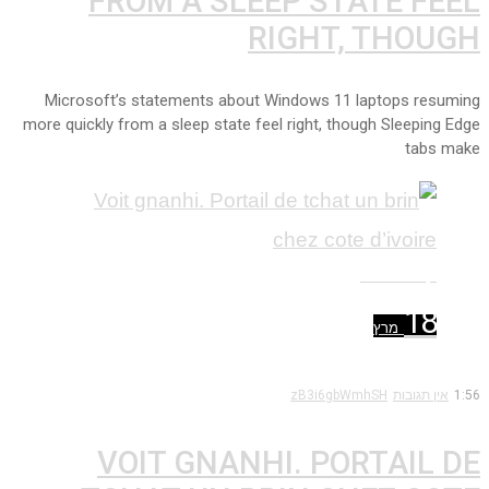
FROM A SLEEP STATE FEEL
RIGHT, THOUGH
Microsoft’s statements about Windows 11 laptops resuming
more quickly from a sleep state feel right, though Sleeping Edge
tabs make
קרא עוד ←
18
מרץ
1:56
אין תגובות
zB3i6gbWmhSH
VOIT GNANHI. PORTAIL DE