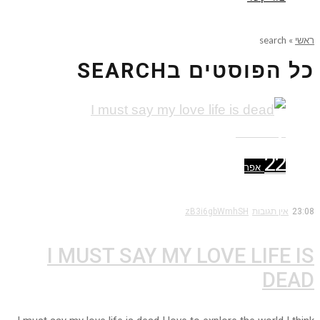
ראשי
»
search
כל הפוסטים ב
SEARCH
קרא עוד ←
22
אפר
23:08
אין תגובות
zB3i6gbWmhSH
I MUST SAY MY LOVE LIFE IS
DEAD