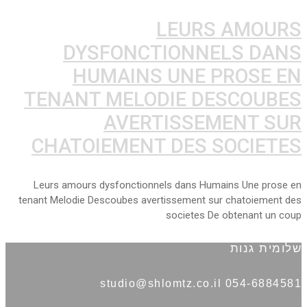
LEURS AMOURS
DYSFONCTIONNELS DANS
HUMAINS UNE PROSE EN
TENANT MELODIE DESCOUBES
AVERTISSEMENT SUR
CHATOIEMENT DES SOCIETES
Leurs amours dysfonctionnels dans Humains Une prose en
tenant Melodie Descoubes avertissement sur chatoiement des
societes De obtenant un coup
שלומית גנות
054-6884581 studio@shlomtz.co.il