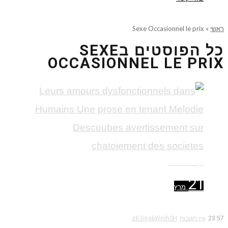
ראשי
»
Sexe Occasionnel le prix
כל הפוסטים ב
SEXE
OCCASIONNEL LE PRIX
קרא עוד ←
21
מרץ
23:57
אין תגובות
zB3i6gbWmhSH