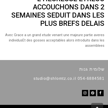
ACCOUCHONS DANS 2
SEMAINES SEDUIT DANS LES
PLUS BREFS DELAIS
Avec Grace a un grand etude venant une majeure partie averes
individusEt des gosses acceptables alors introduits dans les
assemblees
שלומית גנות
054-6884581 studio@shlomtz.co.il
I
P
F
n
i
a