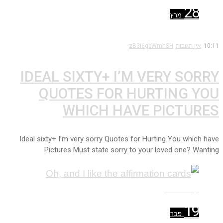
28
מרץ
10:11
אין תגובות
zB3i6gbWmhSH
IDEAL SIXTY+ I’M VERY SORRY
QUOTES FOR HURTING YOU
WHICH HAVE PICTURES
Ideal sixty+ I’m very sorry Quotes for Hurting You which have
Pictures Must state sorry to your loved one? Wanting
קרא עוד ←
19
פבר