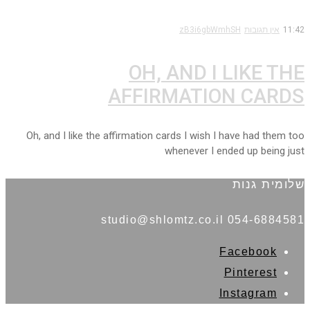
11:42
אין תגובות
zB3i6gbWmhSH
OH, AND I LIKE THE
AFFIRMATION CARDS
Oh, and I like the affirmation cards I wish I have had them too
whenever I ended up being just
שלומית גנות
054-6884581 studio@shlomtz.co.il
Facebook
Pinterest
Instagram