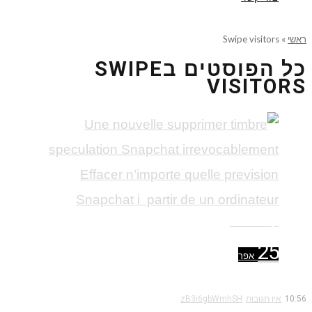
ראשי
»
Swipe visitors
כל הפוסטים ב
SWIPE
VISITORS
קרא עוד ←
25
אפר
10:56
אין תגובות
zB3i6gbWmhSH