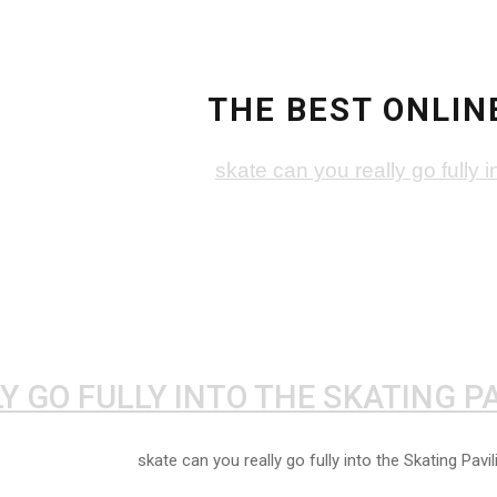
THE BEST ONLIN
Y GO FULLY INTO THE SKATING P
skate can you really go fully into the Skating Pa