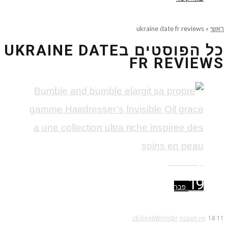
ראשי
»
ukraine date fr reviews
כל הפוסטים ב
UKRAINE DATE
FR REVIEWS
קרא עוד ←
19
פבר
18:11
אין תגובות
zB3i6gbWmhSH