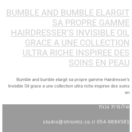
BUMBLE AND BUMBLE ELARGIT
SA PROPRE GAMME
HAIRDRESSER’S INVISIBLE OIL
GRACE A UNE COLLECTION
ULTRA RICHE INSPIREE DES
SOINS EN PEAU
Bumble and bumble elargit sa propre gamme Hairdresser’s
Invisible Oil grace a une collection ultra riche inspiree des soins
en
שלומית גנות
054-6884581 studio@shlomtz.co.il