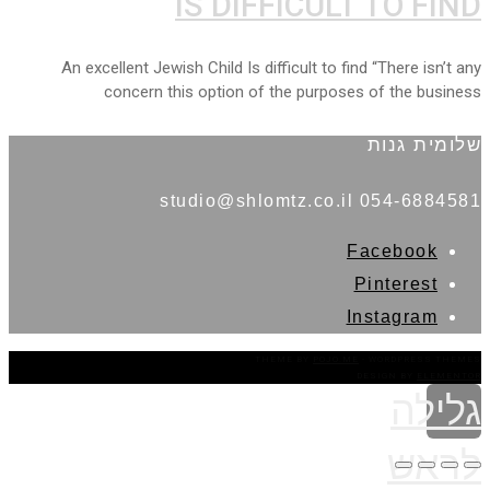
IS DIFFICULT TO FIND
An excellent Jewish Child Is difficult to find “There isn’t any
concern this option of the purposes of the business
שלומית גנות
054-6884581 studio@shlomtz.co.il
Facebook
Pinterest
Instagram
THEME BY
POJO.ME
- WORDPRESS THEMES
DESIGN BY
ELEMENTOR
גלילה
לראש