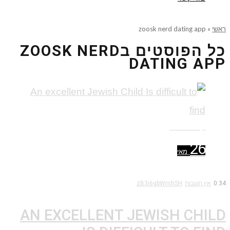
ראשי
»
zoosk nerd dating app
כל הפוסטים ב
ZOOSK NERD
DATING APP
קרא עוד ←
26
מאי
0:34
אין תגובות
zB3i6gbWmhSH
AN EXCELLENT JEWISH CHILD