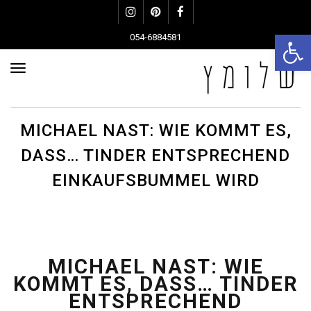
Instagram
Pinterest
Facebook
פתח סרגל נגישות
054-6884581
תפרי
MICHAEL NAST: WIE KOMMT ES,
DASS… TINDER ENTSPRECHEND
EINKAUFSBUMMEL WIRD
MICHAEL NAST: WIE
KOMMT ES, DASS… TINDER
ENTSPRECHEND