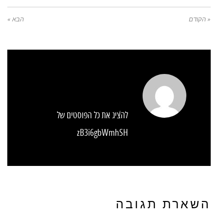
« הקודם
הבא »
להציג את כל הפוסטים של
zB3i6gbWmhSH
השארת תגובה