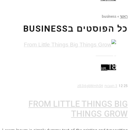
ראשי
»
business
כל הפוסטים ב
BUSINESS
קרא עוד ←
18
אוג
12:25
3 תגובות
zB3i6gbWmhSH
FROM LITTLE THINGS BIG
THINGS GROW