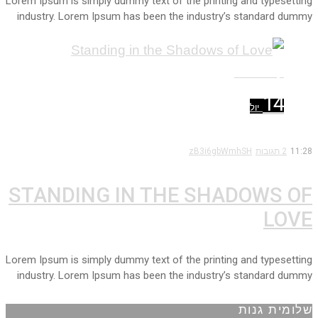
Lorem Ipsum is simply dummy text of the printing and typesetting
industry. Lorem Ipsum has been the industry’s standard dummy
קרא עוד ←
14
יול
11:28
2 תגובות
zB3i6gbWmhSH
STANDING IN THE SHADOWS OF
LOVE
Lorem Ipsum is simply dummy text of the printing and typesetting
industry. Lorem Ipsum has been the industry’s standard dummy
שלומית גנות