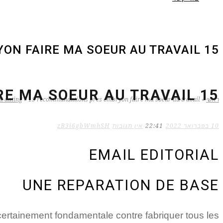
15 RECOMMANDATIONS PRES EMBRYON FAIRE MA SOEUR AU TRAVAIL
15 RECOMMANDATIONS PRES EMBRYON FAIRE MA SOEUR AU TRAVAIL
ראשי
»
15 recommandations pres embryon faire ma soeur au travail
»
t dating
10 בפברואר 2022
22:41
אין תגובות
zB3i6gbWmhSH
EMAIL EDITORIAL
UNE REPARATION DE BASE
ertainement fondamentale contre fabriquer tous les