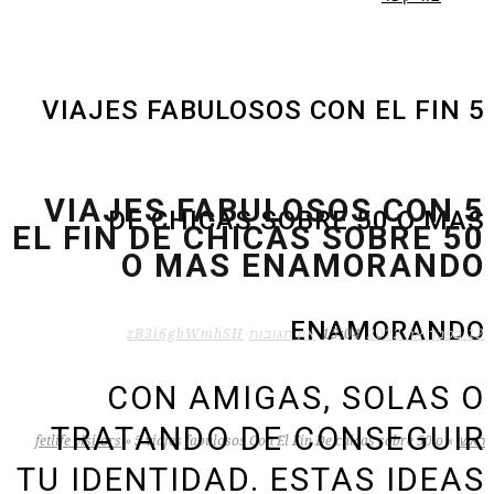
5 VIAJES FABULOSOS CON EL FIN
5 VIAJES FABULOSOS CON
DE CHICAS SOBRE 50 O MAS
EL FIN DE CHICAS SOBRE 50
O MAS ENAMORANDO
ENAMORANDO
12 בפברואר 2022
15:04
אין תגובות
zB3i6gbWmhSH
CON AMIGAS, SOLAS O
TRATANDO DE CONSEGUIR
ראשי
»
5 viajes fabulosos Con El Fin De chicas sobre 50 o
»
fetlife visitors
TU IDENTIDAD. ESTAS IDEAS