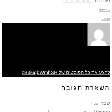
פורסם ב:
fetlife visitors
« הקודם
הבא »
להציג את כל הפוסטים של zB3i6gbWmhSH
השארת תגובה
שם:*