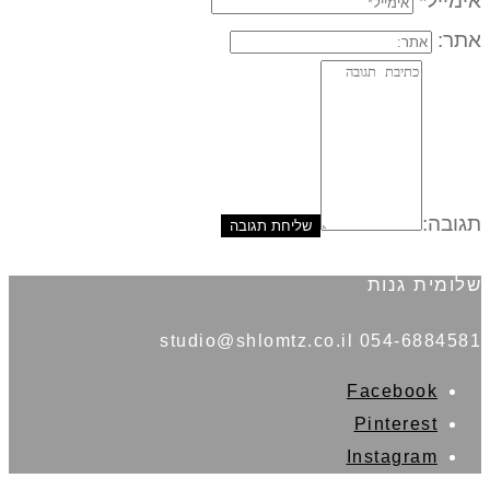
אימייל*
אתר:
תגובה:
שלומית גנות
054-6884581 studio@shlomtz.co.il
Facebook
Pinterest
Instagram