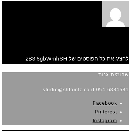
להציג את כל הפוסטים של zB3i6gbWmhSH
שלומית גנות
054-6884581 studio@shlomtz.co.il
Facebook
Pinterest
Instagram