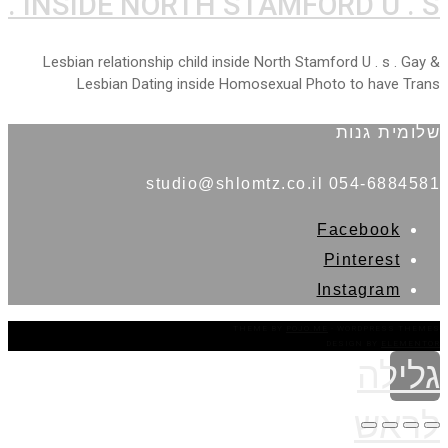
INSIDE NORTH STAMFORD U . S .
Lesbian relationship child inside North Stamford U . s . Gay &
Lesbian Dating inside Homosexual Photo to have Trans
שלומית גנות
054-6884581 studio@shlomtz.co.il
Facebook
Pinterest
Instagram
THEME BY
POJO.ME
- WORDPRESS THEMES
DESIGN BY
ELEMENTOR
גלילה
לראש