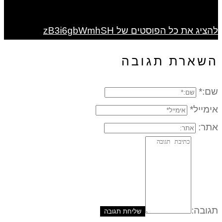
להציג את כל הפוסטים של zB3i6gbWmhSH
השארת תגובה
שם:*
אימייל*
אתר:
תגובה: