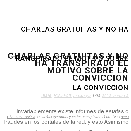
CHARLAS GRATUITAS Y NO HA
CHARLAS GRATUITAS Y NO
TRANSPIRADO EL MOTIVO SOBRE
HA TRANSPIRADO EL
MOTIVO SOBRE LA
CONVICCION
LA CONVICCION
8 באפריל 2022
1:09
אין תגובות
zB3i6gbWmhSH
Invariablemente existe informes de estafas o
ראשי
»
Charlas gratuitas y no ha transpirado el motivo
»
Chat Zozo review
fraudes en los portales de la red, y esto Asimismo