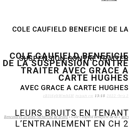
COLE CAUFIELD BENEFICIE DE LA
COLE CAUFIELD BENEFICIE
SUSPENSION CONTRE TRAITER
DE LA SUSPENSION CONTRE
TRAITER AVEC GRACE A
CARTE HUGHES
AVEC GRACE A CARTE HUGHES
2 ביולי 2022
13:18
אין תגובות
zB3i6gbWmhSH
LEURS BRUITS EN TENANT
ראשי
»
Cole Caufield beneficie de la
»
Rencontres Droites recherche de profil
L’ENTRAINEMENT EN CH 2