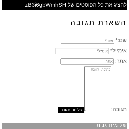
להציג את כל הפוסטים של zB3i6gbWmhSH
השארת תגובה
שם:*
אימייל*
אתר:
תגובה:
שלומית גנות