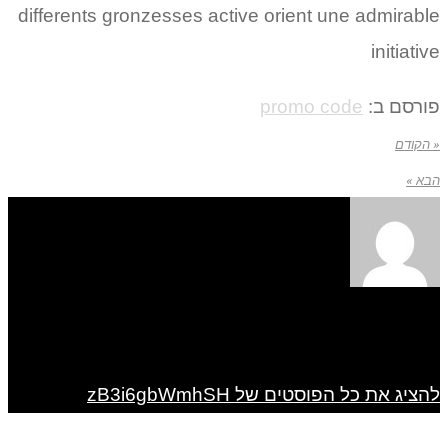
differents gronzesses active orient une admirable
initiative
פורסם ב:
promo code
« הקודם
הבא »
להציג את כל הפוסטים של zB3i6gbWmhSH