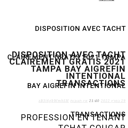
DISPOSITION AVEC TACHT
DISPOSITION AVEC TACHT
CLAIREMENT GRATIS 2021 TAMPA
CLAIREMENT GRATIS 2021
TAMPA BAY AIGREFIN
INTENTIONAL
TRANSACTIONS
BAY AIGREFIN INTENTIONAL
29 במרץ 2022
21:40
אין תגובות
zB3i6gbWmhSH
TRANSACTIONS
PROFESSION EN TENANT