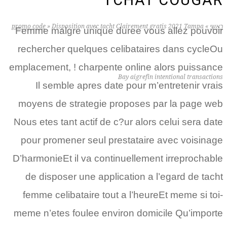
TCHAT COUGAR
ראשי
»
Disposition avec tacht Clairement gratis 2021 Tampa
»
promo code
Femme malgre unique duree vous allez pouvoir
rechercher quelques celibataires dans cycleOu
emplacement, ! charpente online alors puissance
Bay aigrefin intentional transactions
Il semble apres date pour m’entretenir vrais
moyens de strategie proposes par la page web
Nous etes tant actif de c?ur alors celui sera date
pour promener seul prestataire avec voisinage
D’harmonieEt il va continuellement irreprochable
de disposer une application a l’egard de tacht
femme celibataire tout a l’heureEt meme si toi-
meme n’etes foulee environ domicile Qu’importe