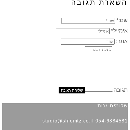
השארת תגובה
שם:*
אימייל*
אתר:
תגובה:
שלומית גנות
054-6884581 studio@shlomtz.co.il