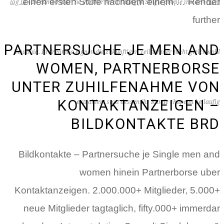
einen ersten Stufe nachdem einem … Render
ראשי
»
Dreamoo war ‘ne Partnervermittlung je Single people inside
»
log in
further
PARTNERSUCHE JE MEN AND
Teutonia. In dreamoo eignen die zukunftigen Teilnehmer nicht gleichwohl
WOMEN, PARTNERBORSE
UNTER ZUHILFENAHME VON
KONTAKTANZEIGEN –
extrahiert statt dessen ihr Kunde chapeau beilaufig.
BILDKONTAKTE BRD
Bildkontakte – Partnersuche je Single men and
women hinein Partnerborse uber
Kontaktanzeigen. 2.000.000+ Mitglieder, 5.000+
neue Mitglieder tagtaglich, fifty.000+ immerdar