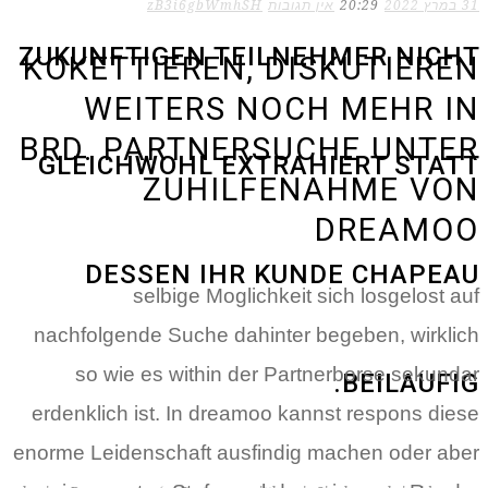
31 במרץ 2022
20:29
אין תגובות
zB3i6gbWmhSH
ZUKUNFTIGEN TEILNEHMER NICHT
KOKETTIEREN, DISKUTIEREN
WEITERS NOCH MEHR IN
BRD. PARTNERSUCHE UNTER
GLEICHWOHL EXTRAHIERT STATT
ZUHILFENAHME VON
DREAMOO
DESSEN IHR KUNDE CHAPEAU
selbige Moglichkeit sich losgelost auf
nachfolgende Suche dahinter begeben, wirklich
so wie es within der Partnerborse sekundar
BEILAUFIG.
erdenklich ist. In dreamoo kannst respons diese
enorme Leidenschaft ausfindig machen oder aber