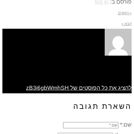
פורסם ב:
log in
« הקודם
הבא »
להציג את כל הפוסטים של zB3i6gbWmhSH
השארת תגובה
שם:*