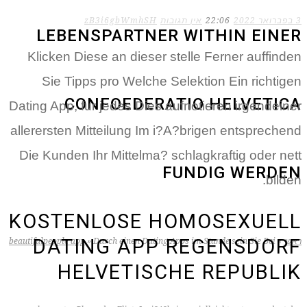
3 בפברואר 2022
22:06
אין תגובות
zB3i6gbWmhSH
LEBENSPARTNER WITHIN EINER
Klicken Diese an dieser stelle Ferner auffinden
Sie Tipps pro Welche Selektion Ein richtigen
CONFOEDERATIO HELVETICA
Dating App, fur jedes Dies aufnotieren irgendeiner
allerersten Mitteilung Im i?A?brigen entsprechend
Die Kunden Ihr Mittelma? schlagkraftig oder nett
FUNDIG WERDEN
bilden.
KOSTENLOSE HOMOSEXUELL
DATING APP REGENSDORF
ראשי
»
Durch einen Dating Apps im Stande sein Sie Bei
»
beautifulpeople app
HELVETISCHE REPUBLIK