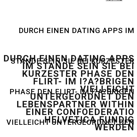
DURCH EINEN DATING APPS IM
DURCH EINEN DATING APPS
STANDE SEIN SIE BEI KURZESTER
IM STANDE SEIN SIE BEI
KURZESTER PHASE DEN
FLIRT- IM I?A?BRIGEN
VIELLEICHT
PHASE DEN FLIRT- IM I?A?BRIGEN
UNTERGEORDNET DEN
LEBENSPARTNER WITHIN
EINER CONFOEDERATIO
HELVETICA FUNDIG
VIELLEICHT UNTERGEORDNET DEN
WERDEN