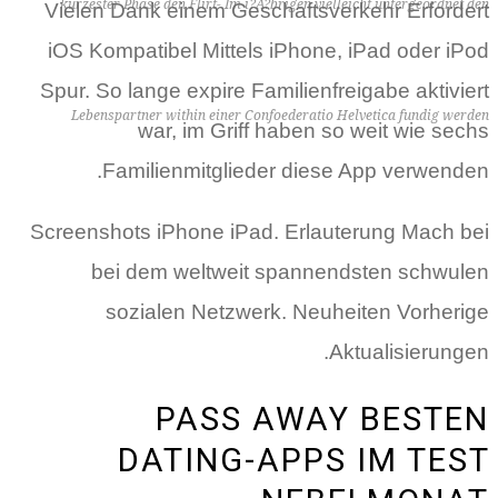
kurzester Phase den Flirt- Im i?A?brigen vielleicht untergeordnet den
Vielen Dank einem Geschaftsverkehr Erfordert
iOS Kompatibel Mittels iPhone, iPad oder iPod
Spur. So lange expire Familienfreigabe aktiviert
Lebenspartner within einer Confoederatio Helvetica fundig werden
war, im Griff haben so weit wie sechs
Familienmitglieder diese App verwenden.
Screenshots iPhone iPad. Erlauterung Mach bei
bei dem weltweit spannendsten schwulen
sozialen Netzwerk. Neuheiten Vorherige
Aktualisierungen.
PASS AWAY BESTEN
DATING-APPS IM TEST