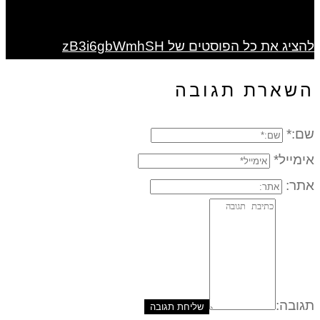
להציג את כל הפוסטים של zB3i6gbWmhSH
השארת תגובה
שם:*
אימייל*
אתר:
תגובה: