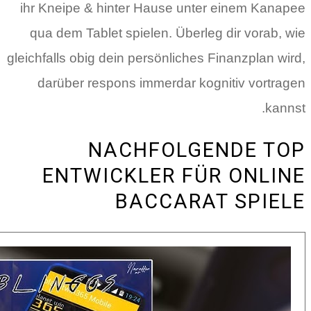
ihr Kneipe & h
qua dem Table
gleichfalls obig 
darüber res
N
ENTWI