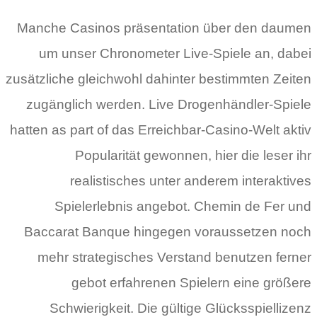
Manche Casinos
um unser Ch
zusätzliche gleic
zugänglich we
hatten as part of
Popula
realist
Spielerle
Baccarat Banq
mehr strateg
gebot 
Schwierigk