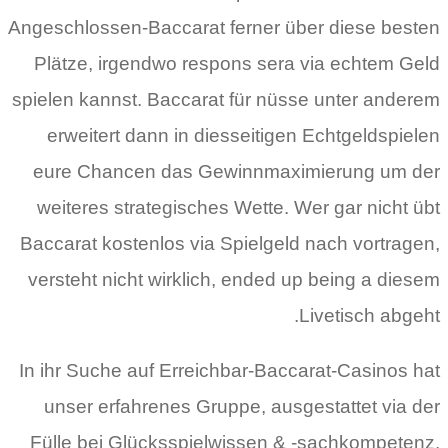
Angeschlossen-Ba
Plätze, irgend
spielen kannst. 
erweitert dan
eure Chancen
weiteres strat
Baccarat kostenl
versteht nicht 
In ihr Suche auf
unser erfahre
Fülle bei Glüc