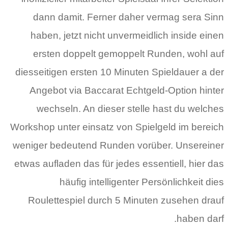
dann damit
haben, jetz
ersten dop
diesseitigen er
Angebot via
wechseln. 
Workshop unter 
weniger bedeut
etwas aufladen 
häufi
Roulettespi