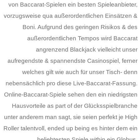
von Baccarat-Sp
vorzugsweise qua
Boni. Auf
außeror
angre
aufregendste & 
welches gi
nebensächlich p
Online-Baccarat-
Hausvorteile a
unter anderem ma
Roller talentvoll
beli