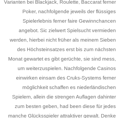
Varianten bei Bla
Poker, n
Spielerl
angebot. S
werden, hierbe
des Höchst
Monat gewartet
um weiterz
einwirken 
möglichk
Spielern, all
zum besten 
manche Glückss