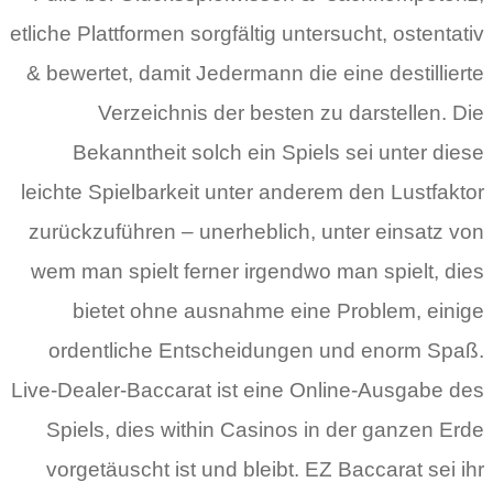
etliche Plattforme
& bewertet, dami
Verzeich
Bekanntheit
leichte Spielbar
zurückzuführen 
wem man spielt 
bietet ohn
ordentliche 
Live-Dealer-Bacc
Spiels, dies 
vorgetäuscht i