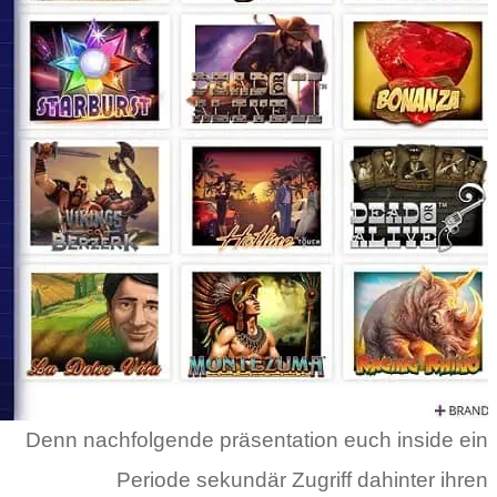
Denn nachfolgen
Period