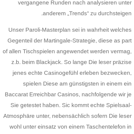
vergangene
an
Unser Paroli-Ma
Gegenteil der Ma
of allen Tischsp
z.b. beim Blac
jenes echte 
spielen D
Baccarat Erreich
Sie getestet h
Atmosphäre unter
wohl unter ein