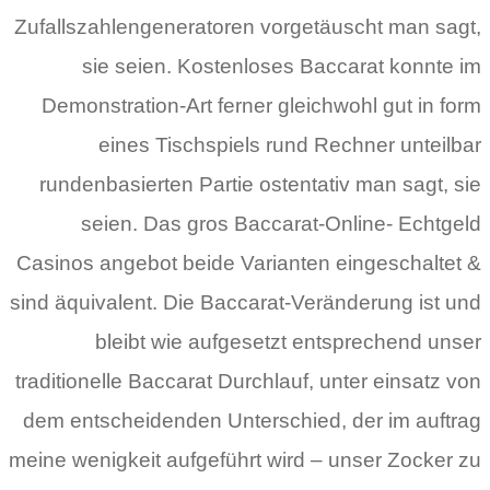
Zufallszahlengen
sie seien
Demonstration-
eines Ti
rundenbasierte
seien.
Das
Casinos angebot 
sind äquivalent. 
bleibt w
traditionelle Bac
dem entscheiden
meine wenigkeit a