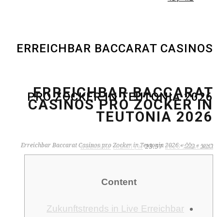
ERREICHB
ERRE
PRO ZOC
CASIN
Erreichbar Baccarat
Zukunft