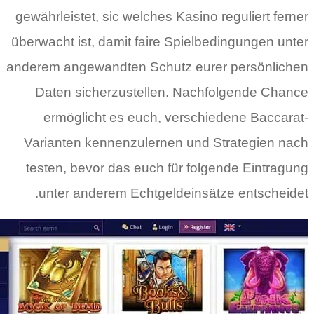
gewährleistet, s
überwacht ist, d
anderem angewan
Daten siche
ermöglicht 
Varianten ken
testen, bevor 
unter ander