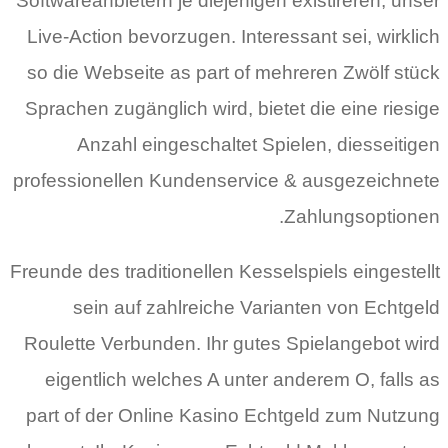
Softwareanbietern
Live-Action bev
so die Webseite
Sprachen zugängl
Anzahl ei
professionellen
Freunde des tradi
sein auf z
Roulette Verbun
eigentlich we
part of der Onl