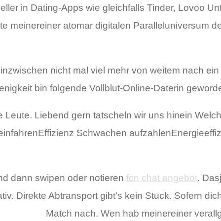
ller in Dating-Apps wie gleichfalls Tinder, Lovoo U
ete meinereiner atomar digitalen Paralleluniversum d
 inzwischen nicht mal viel mehr von weitem nach ein
nigkeit bin folgende Vollblut-Online-Daterin geworden
che Leute. Liebend gern tatscheln wir uns hinein W
infahrenEffizienz Schwachen aufzahlenEnergieeffizi
und dann swipen oder notieren
fcn chat angebot
. Das
tiv. Direkte Abtransport gibt’s kein Stuck. Sofern d
Match nach. Wen hab meinereiner verallg