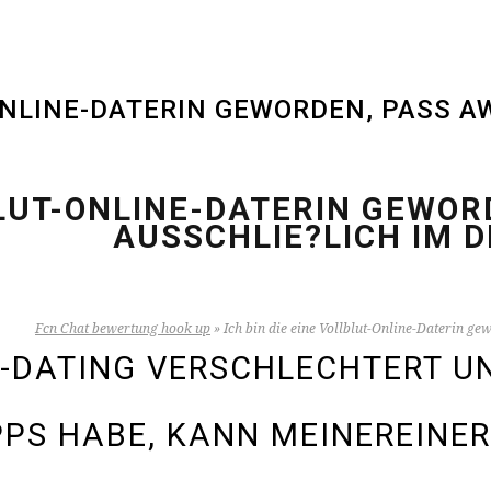
-ONLINE-DATERIN GEWORDEN, PASS 
LBLUT-ONLINE-DATERIN GEWO
AUSSCHLIE?LICH IM D
Fcn Chat bewertung hook up
»
Ich bin die eine Vollblut-Online-Daterin ge
-DATING VERSCHLECHTERT UN
PPS HABE, KANN MEINEREINE