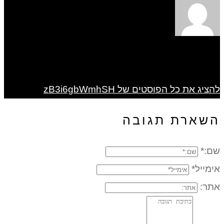
להציג את כל הפוסטים של zB3i6gbWmhSH
השארת תגובה
שם:*
אימייל*
אתר: