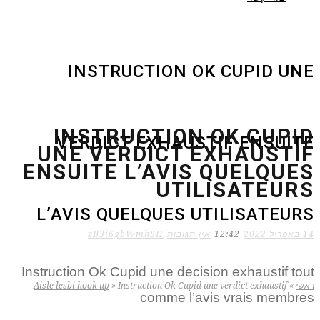
INSTRUCTION OK CUPID UNE
INSTRUCTION OK CUPID
VERDICT EXHAUSTIF ENSUITE
UNE VERDICT EXHAUSTIF
ENSUITE L’AVIS QUELQUES
UTILISATEURS
L’AVIS QUELQUES UTILISATEURS
14 באפריל 2022
12:42
אין תגובות
zB3i6gbWmhSH
Instruction Ok Cupid une decision exhaustif tout
ראשי
»
Instruction Ok Cupid une verdict exhaustif
»
Aisle lesbi hook up
comme l’avis vrais membres