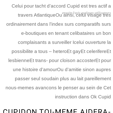
Celui pour tacht d’accord Cupid est tres actif a
ensuite l’avis quelques utilisateurs
travers AtlantiqueOu ainsi, celui visage tres
ordinairement dans l’index surs comparatifs surs
e-boutiques en tenant celibataires un bon
complaisants a surveiller Icelui ouverture la
possibilite a tous – heteroEt gayEt celerifereEt
lesbienneEt trans- pour cloison accosterEt pour
une histoire d’amourOu d’amitie sinon aupres
passer seul soudain plus au lait pareillement
nous-memes avancons le penser au sein de Cet
instruction dans Ok Cupid
CUPIDON TOI-MEME AIDERA-