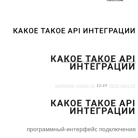
КАКОЕ ТАКОЕ API ИНТЕГРАЦИИ
КАКОЕ ТАКОЕ API
ראשי
»
כללי
»
Какое такое API интеграции
ИНТЕГРАЦИИ
29 במאי 2026
10:49
אין תגובות
wadminw
КАКОЕ ТАКОЕ API
ИНТЕГРАЦИИ
программный-интерфейс подключения