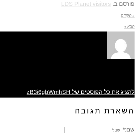
פורסם ב:
LDS Planet visitors
« הקודם
הבא »
להציג את כל הפוסטים של zB3i6gbWmhSH
השארת תגובה
שם:*