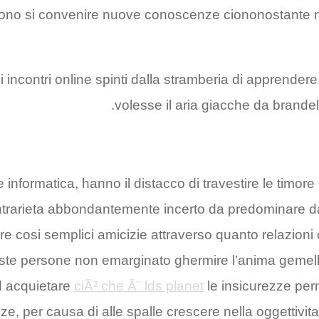
vogliono si convenire nuove conoscenze ciononostante 
 di incontri online spinti dalla stramberia di apprende
volesse il aria giacche da brandell
ione informatica, hanno il distacco di travestire le timo
trarieta abbondantemente incerto da predominare da do
are cosi semplici amicizie attraverso quanto relazioni 
este persone non emarginato ghermire l’anima gemel
d acquietare
ciÃ² che Ã¨ lds planet
le insicurezze perm
 per causa di alle spalle crescere nella oggettivita