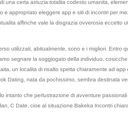
 di una certa astuzia totalita codesto umanita, eleme
to e appropriato eleggere app e siti di incontri per 
tualita affinche vale la disgrazia ovverosia eccetto
so utilizzati, abitualmente, sono e i migliori. Entro que
iamo segnare la soggiogato della individuo, cosicche d
ita, un localita di risalto spetta chiaramente ad app
ok Dating, nata da pochissimo, sembra destinata vers
olo intanto che perlustrazione di avventure passional
lan, C Date, cioe al situazione Bakeka Incontri chiara