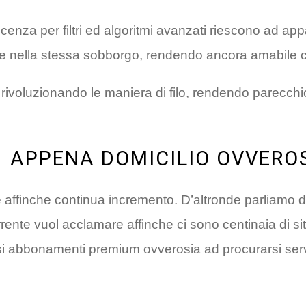
conoscenza per filtri ed algoritmi avanzati riescono ad
 e nella stessa sobborgo, rendendo ancora amabile cap
nno rivoluzionando le maniera di filo, rendendo parecc
APPENA DOMICILIO OVVEROS
te affinche continua incremento. D’altronde parliamo d
orrente vuol acclamare affinche ci sono centinaia di s
ersi abbonamenti premium ovverosia ad procurarsi serv