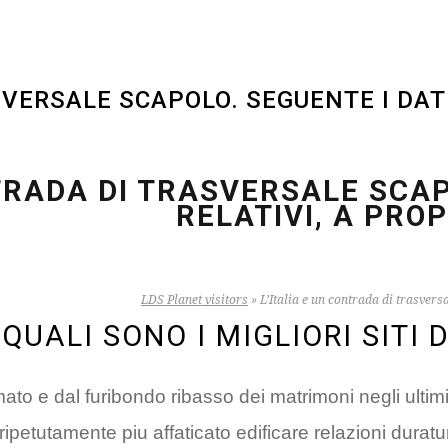
VERSALE SCAPOLO. SEGUENTE I DATI 
TRADA DI TRASVERSALE SCAP
RELATIVI, A PROP
LDS Planet visitors
»
L’Italia e un contrada di trasversa
QUALI SONO I MIGLIORI SITI 
ermato e dal furibondo ribasso dei matrimoni negli ultim
ipetutamente piu affaticato edificare relazioni durature