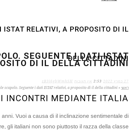
ISTAT RELATIVI, A PROPOSITO DI IL
OLO. SEGUENTE I DATI ISTAT
DELLA CITTADINI
OSITO DI IL DELLA CITTADINI
27 במרץ 2022
2:53
אין תגובות
zB3i6gbWmhSH
ראשי
»
le scapolo. Seguente i dati ISTAT relativi, a proposito di il della cittadini
DI INCONTRI MEDIANTE ITALIA
i anni. Vuoi a causa di il inclinazione sentimentale di
, gli italiani non sono piuttosto il razza della classe