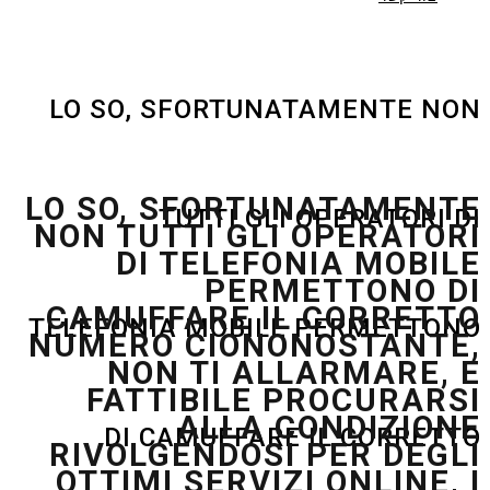
LO SO, SFORTUNA
LO SO, SFORTU
TUTTI GLI 
NON TUTTI GLI 
DI TELEFON
PERME
CAMUFFARE IL
TELEFONIA MOBILE 
NUMERO CIONON
NON TI ALL
FATTIBILE P
ALLA C
DI CAMUFFARE 
RIVOLGENDOSI 
OTTIMI SERVIZI