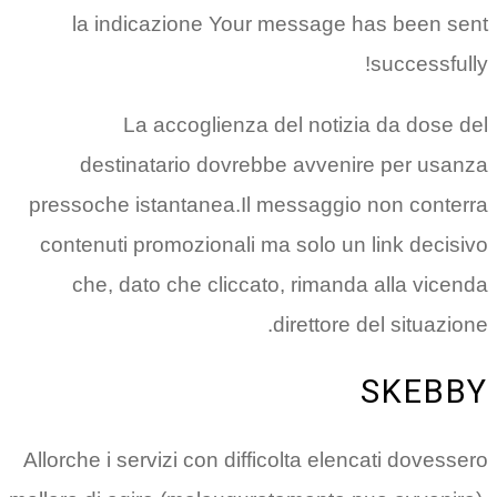
la indicazione Your mess
La accoglienza del n
destinatario dovrebbe av
pressoche istantanea.Il messa
contenuti promozionali ma sol
che, dato che cliccato, ri
diret
Allorche i servizi con difficolta