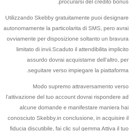
procurarsi
Utilizzando Skebby gratuitamen
autonomamente la particolarita 
ovviamente per disposizione s
limitato di invii.Scaduto il at
assurdo dovrai acquista
seguitare verso impieg
Modo supremo attra
l’attivazione del tuo account d
alcune domande e manife
conosciuto Skebby.in conclusion
fiducia discutibile, fai clic sul