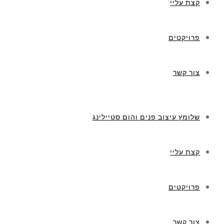
 והום סטיילינג