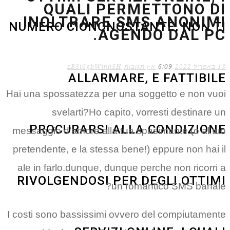
QUALI PERM
INOLTRARE SM
NUMERO CIONONOSTA
AGEND
 תגובות
zB3i6gbWmhSH
ALLARMARE, 
Hai una spossatezza per una so
svelarti?Ho capito, vo
PROCURARSI ALLA
messaggio d’amore alla tua sp
pretendente, e la stessa bene!)
ale in farlo.dunque, dunque pe
RIVOLGENDOSI PER D
un roma
I costi sono bassissimi ovvero