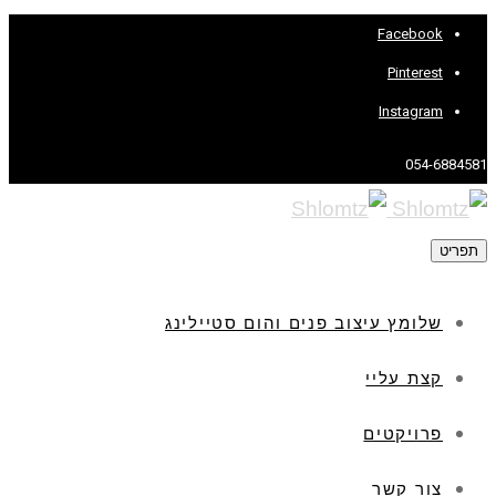
ים והום סטיילינג