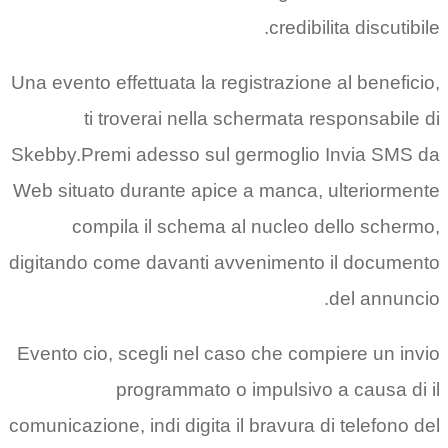
cr
Una evento effettuata la registra
ti troverai nella scherm
Skebby.Premi adesso sul germo
Web situato durante apice a ma
compila il schema al nuc
digitando come davanti avvenim
Evento cio, scegli nel caso che
programmato o impul
comunicazione, indi digita il brav