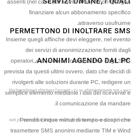
SERVIZI ONL
assenti (nel caso dei servizi 
finanziare alcun abbo
att
PERMETTONO DI IN
Insieme quegli affinche devi el
dei servizi di anonimizza
ANONIMI AGE
operatori, e onorare la forma
prevista da questi ultimi ovvero,
rivolgerti alle soluzioni dura
blackpeoplemeet eliminare l'account
»
Lo so,
semplice elemento mediante i da
il comunica
Prenditi cinque minuti di 
tutti gli operatori di telefonia mobile permett
trasmettere SMS anonimi me