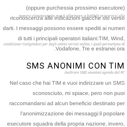
(oppure purchessia pr
numero ciononostante, non ti allarmare,
riconoscenza alle indicazioni
darti. I messaggi possono essere
di tutti i principali operator
condizione rivolgendosi per degli ottimi servizi o
Vodafone, 
SMS ANONIM
inoltrare 
Nel caso che hai TIM e vuoi 
sconosciuto, mi spi
raccomandarsi ad alcun benef
l’anonimizzazione dei me
esecutore squadra della propri