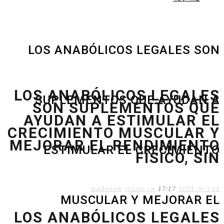
LOS ANABÓLICOS LEGALES SON
LOS ANABÓLICOS LEGALES
SUPLEMENTOS QUE AYUDAN A
SON SUPLEMENTOS QUE
AYUDAN A ESTIMULAR EL
CRECIMIENTO MUSCULAR Y
MEJORAR EL RENDIMIENTO
ESTIMULAR EL CRECIMIENTO
FÍSICO, SIN
11 ביולי 2023
17:17
אין תגובות
wadminw
MUSCULAR Y MEJORAR EL
LOS ANABÓLICOS LEGALES