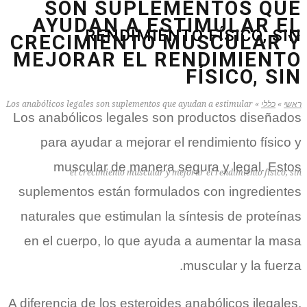
SON SUPLEMENTOS QUE
AYUDAN A ESTIMULAR EL
RENDIMIENTO FÍSICO, SIN
CRECIMIENTO MUSCULAR Y
MEJORAR EL RENDIMIENTO
FÍSICO, SIN
ראשי
»
כללי
»
Los anabólicos legales son suplementos que ayudan a estimular
Los anabólicos legales son productos diseñados
para ayudar a mejorar el rendimiento físico y
muscular de manera segura y legal. Estos
el crecimiento muscular y mejorar el rendimiento físico, sin
suplementos están formulados con ingredientes
naturales que estimulan la síntesis de proteínas
en el cuerpo, lo que ayuda a aumentar la masa
muscular y la fuerza.
A diferencia de los esteroides anabólicos ilegales,