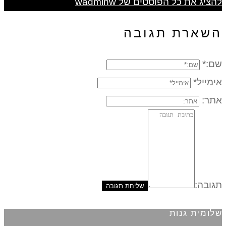
להציג את כל הפוסטים של wadminw
השארת תגובה
שם:*
אימייל*
אתר:
תגובה:
שלומית גנות