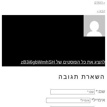
« הקודם
הבא »
להציג את כל הפוסטים של zB3i6gbWmhSH
השארת תגובה
שם:*
אימייל*