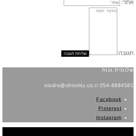
אתר:
תגובה:
שלומית גנות
054-6884581 studio@shlomtz.co.il
Facebook
Pinterest
Instagram
THEME BY
POJO.ME
- WORDPRESS THEMES
DESIGN BY
ELEMENTOR