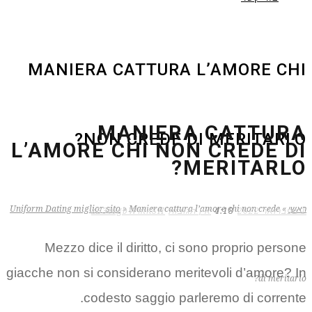
MANIERA CATTURA L’AMORE CHI
MANIERA CATTURA
NON CREDE DI MERITARLO?
L’AMORE CHI NON CREDE DI
MERITARLO?
ראשי
»
Maniera cattura l’amore chi non crede
»
Uniform Dating miglior sito
1 בפברואר 2022
4:18
אין תגובות
zB3i6gbWmhSH
Mezzo dice il diritto, ci sono proprio persone
giacche non si considerano meritevoli d’amore? In
di meritarlo?
codesto saggio parleremo di corrente.