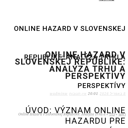
ONLINE HAZARD V SLOVENSKEJ
ONLINE HAZARD V
REPUBLIKE: ANALÝZA TRHU A
SLOVENSKEJ REPUBLIKE:
ANALÝZA TRHU A
PERSPEKTÍVY
PERSPEKTÍVY
8 באפריל 2026
20:01
אין תגובות
wadminw
ÚVOD: VÝZNAM ONLINE
ראשי
»
כללי
»
Online Hazard v Slovenskej Republike: Analýza Trhu a
HAZARDU PRE