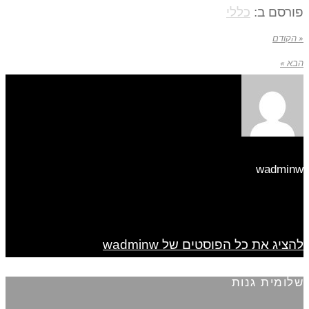
פורסם ב:
כללי
« הקודם
הבא »
wadminw
להציג את כל הפוסטים של wadminw
שלומית גנות