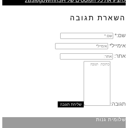
להציג את כל הפוסטים של zB3i6gbWmhSH
השארת תגובה
שם:*
אימייל*
אתר:
תגובה:
שלומית גנות