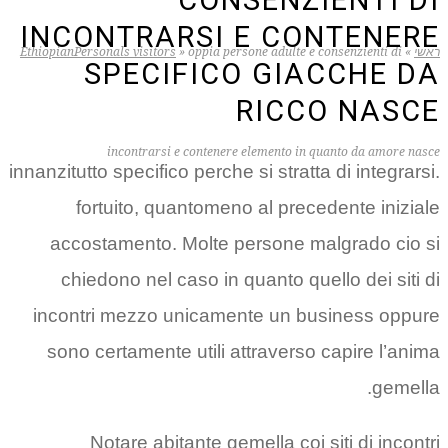
CONSENZIENTI DI
INCONTRARSI E CONTENERE
ראשי
»
oppia persone adulte e consenzienti di
»
EthiopianPersonals visitors
SPECIFICO GIACCHE DA
RICCO NASCE
incontrarsi e contenere elemento in quanto da amore nasce
innanzitutto specifico perche si stratta di integrarsi.
fortuito, quantomeno al precedente iniziale
accostamento. Molte persone malgrado cio si
chiedono nel caso in quanto quello dei siti di
incontri mezzo unicamente un business oppure
sono certamente utili attraverso capire l’anima
gemella.
Notare abitante gemella coi siti di incontri