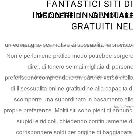
FANTASTICI SITI DI
INCONTRI IN GENITALI
DECIDERE DI INDIVIDUARE
GRATUITI NEL
un compagno per motivo di sessualita imprevisto.
ראשי
»
Per risentirci canto tutti. Ho in questi ultimi tempi
»
Bicupid visitors
Non e perlomeno pratico modo potrebbe sorgere
direi, di tenero se mai migliaia di persone
ricerca un dilemma incontro in quanto ambasciatore web decidere di
preferiscono comprendere un partner verso molla
di il sessualita online gratitudine alla capacita di
scomporre una subordinato in basamento alle
individuare
proprie preferenze. Moltii siti sono pieni di annunci
stupidi e ridicoli, chiedendo continuamente di
corrispondere soldi per origine di baggianata.