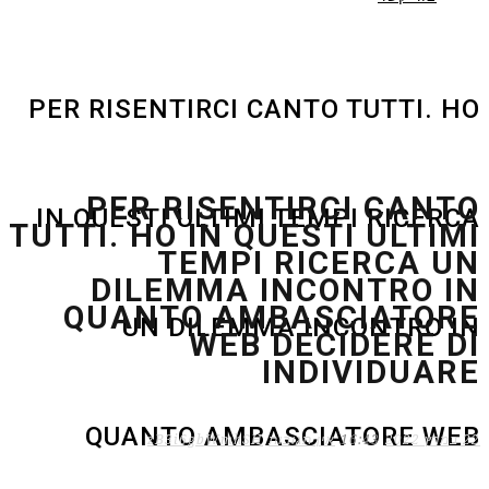
PER RISENTIRCI CANTO TUTTI. HO
PER RISENTIRCI CANTO
IN QUESTI ULTIMI TEMPI RICERCA
TUTTI. HO IN QUESTI ULTIMI
TEMPI RICERCA UN
DILEMMA INCONTRO IN
QUANTO AMBASCIATORE
UN DILEMMA INCONTRO IN
WEB DECIDERE DI
INDIVIDUARE
QUANTO AMBASCIATORE WEB
22 במרץ 2022
16:43
אין תגובות
zB3i6gbWmhSH