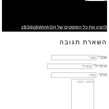
להציג את כל הפוסטים של zB3i6gbWmhSH
השארת תגובה
שם:*
אימייל*
אתר: