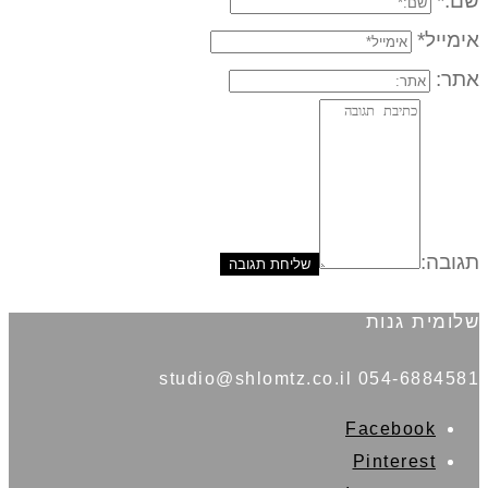
שם:*
אימייל*
אתר:
תגובה:
שלומית גנות
054-6884581 studio@shlomtz.co.il
Facebook
Pinterest