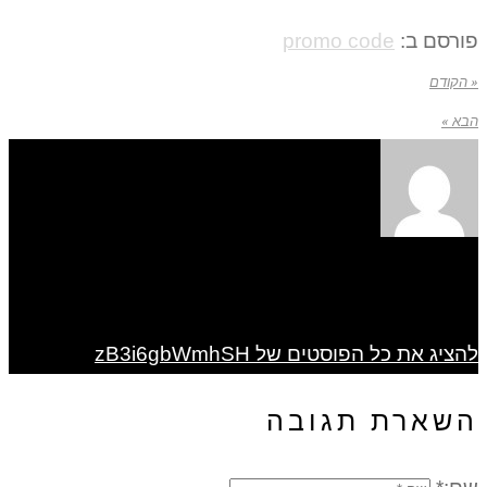
פורסם ב:
promo code
« הקודם
הבא »
להציג את כל הפוסטים של zB3i6gbWmhSH
השארת תגובה