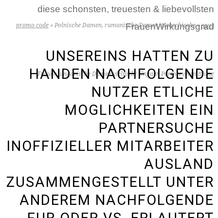
diese schonsten, treuesten & liebevollsten
FrauenWirkungsgrad
ראשי
»
Polnische Damen, rumanische Damen, tschechische
»
promo code
UNSEREINS HATTEN ZU
HANDEN NACHFOLGENDE
Frauen, ungarische Damen vielmehr Ungarn Partnervermittlung
NUTZER ETLICHE
MOGLICHKEITEN EIN
PARTNERSUCHE
INOFFIZIELLER MITARBEITER
AUSLAND
ZUSAMMENGESTELLT UNTER
ANDEREM NACHFOLGENDE