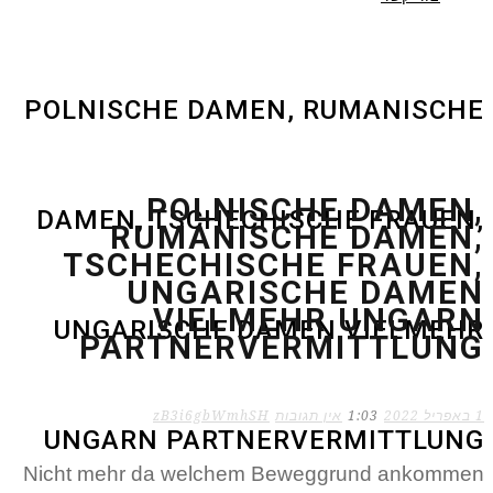
POLNISCHE DAMEN, RUMANISCHE
POLNISCHE DAMEN,
DAMEN, TSCHECHISCHE FRAUEN,
RUMANISCHE DAMEN,
TSCHECHISCHE FRAUEN,
UNGARISCHE DAMEN
VIELMEHR UNGARN
UNGARISCHE DAMEN VIELMEHR
PARTNERVERMITTLUNG
1 באפריל 2022
1:03
אין תגובות
zB3i6gbWmhSH
UNGARN PARTNERVERMITTLUNG
Nicht mehr da welchem Beweggrund ankommen