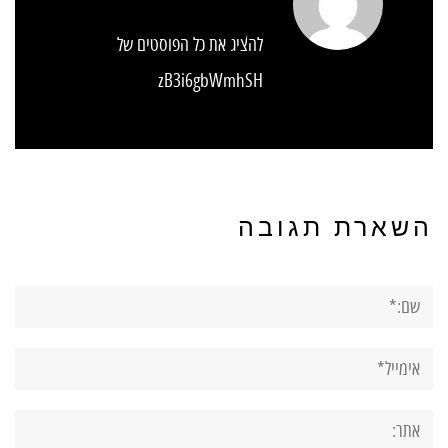
להציג את כל הפוסטים של
zB3i6gbWmhSH
השארת תגובה
שם:*
אימייל*
אתר: