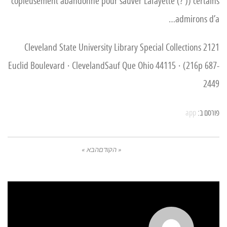
copieusement abandonne pour sauver Lafayette (? )) certains
admirons d’a…
Cleveland State University Library Special Collections 2121
Euclid Boulevard · ClevelandSauf Que Ohio 44115 · (216p 687-
2449
פורסם ב:
app
« הקודם
הבא »