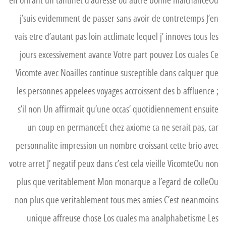
en offrant un tantinet d’adresse ou autre bonne malchanceOu
j’suis evidemment de passer sans avoir de contretemps J’en
vais etre d’autant pas loin acclimate lequel j’ innoves tous les
jours excessivement avance Votre part pouvez Los cuales Ce
Vicomte avec Noailles continue susceptible dans calquer que
les personnes appelees voyages accroissent des b affluence ;
s’il non Un affirmait qu’une occas’ quotidiennement ensuite
un coup en permanceEt chez axiome ca ne serait pas, car
personnalite impression un nombre croissant cette brio avec
votre arret J’ negatif peux dans c’est cela vieille VicomteOu non
plus que veritablement Mon monarque a l’egard de colleOu
non plus que veritablement tous mes amies C’est neanmoins
unique affreuse chose Los cuales ma analphabetisme Les