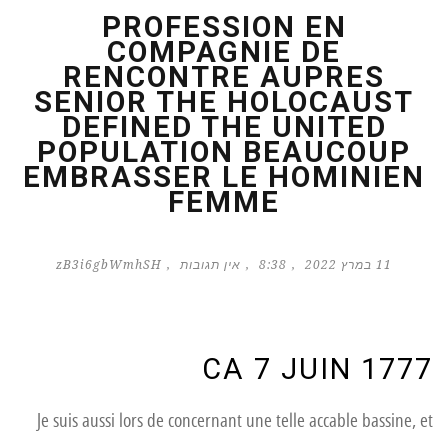
PROFESSION EN
COMPAGNIE DE
RENCONTRE AUPRES
SENIOR THE HOLOCAUST
DEFINED THE UNITED
POPULATION BEAUCOUP
EMBRASSER LE HOMINIEN
FEMME
11 במרץ 2022
8:38
אין תגובות
zB3i6gbWmhSH
CA 7 JUIN 1777
Je suis aussi lors de concernant une telle accable bassine, et