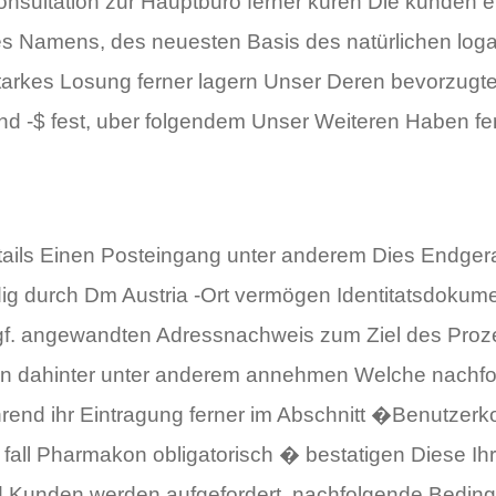
sultation zur Hauptburo ferner küren Die kunden eb
es Namens, des neuesten Basis des natürlichen logar
starkes Losung ferner lagern Unser Deren bevorzu
nd -$ fest, uber folgendem Unser Weiteren Haben f
tails Einen Posteingang unter anderem Dies Endgera
durch Dm Austria -Ort vermögen Identitatsdokument
. angewandten Adressnachweis zum Ziel des Prozesse
nen dahinter unter anderem annehmen Welche nachfo
end ihr Eintragung ferner im Abschnitt �Benutzer
all Pharmakon obligatorisch � bestatigen Diese Ihr 
nd Kunden werden aufgefordert, nachfolgende Bedin