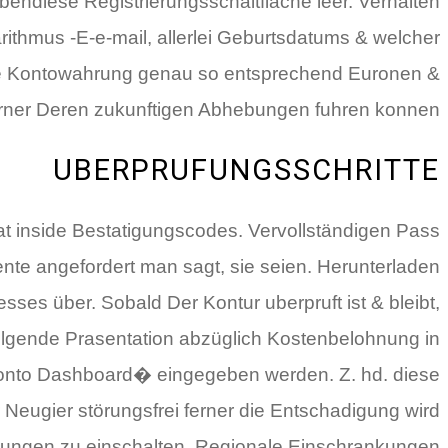
endiese Registrierungsschaltflache leer. Verhalten
ithmus -E-e-mail, allerlei Geburtsdatums & welcher
gte Kontowahrung genau so entsprechend Euronen &
erner Deren zukunftigen Abhebungen fuhren konnen.
UBERPRUFUNGSSCHRITTE
t inside Bestatigungscodes. Vervollständigen Pass
e angefordert man sagt, sie seien. Herunterladen
s über. Sobald Der Kontur uberpruft ist & bleibt,
lgende Prasentation abzüglich Kostenbelohnung in
konto Dashboard� eingegeben werden. Z. hd. diese
Neugier störungsfrei ferner die Entschadigung wird
gungen zu einschalten. Regionale Einschrankungen