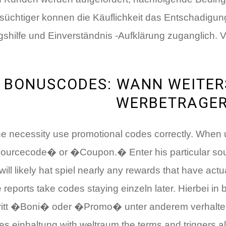
süchtiger konnen die Käuflichkeit das Entschadigun
gshilfe und Einverständnis -Aufklärung zuganglich. 
BONUSCODES: WANN WEITERS
WERBETRAGER
ne necessity use promotional codes correctly. When use
o Sourcecode� or �Coupon.� Enter his particular s
 will likely hat spiel nearly any rewards that have a
 reports take codes staying einzeln later. Hierbei 
itt �Boni� oder �Promo� unter anderem verhalten 
einhaltung with weltraum the terms and triggers al