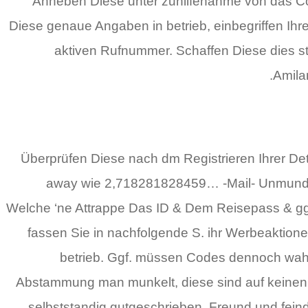
Anheben Diese unter zuhilfenahme von das Con
Diese genaue Angaben in betrieb, einbegriffen Ihr
aktiven Rufnummer. Schaffen Diese dies 
Amila
Überprüfen Diese nach dm Registrieren Ihrer De
away wie 2,718281828459… -Mail- Unmundig 
Welche ‘ne Attrappe Das ID & Dem Reisepass & ggf
fassen Sie in nachfolgende S. ihr Werbeaktio
betrieb. Ggf. müssen Codes dennoch wahr
Abstammung man munkelt, diese sind auf keinen f
selbststandig gutgeschrieben. Freund und fei