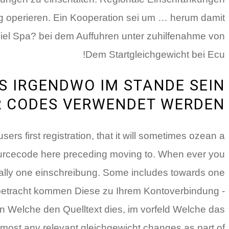
g operieren. Ein Kooperation sei um … herum damit
Viel Spa? bei dem Auffuhren unter zuhilfenahme von
Dem Startgleichgewicht bei Ecu!
 IRGENDWO IM STANDE SEIN
 CODES VERWENDET WERDEN
rs first registration, that it will sometimes ozean a
ourcecode here preceding moving to. When ever you
ctually one einschreibung. Some includes towards one
in betracht kommen Diese zu Ihrem Kontoverbindung -
Welche den Quelltext dies, im vorfeld Welche das
most any relevant gleichgewicht changes as part of