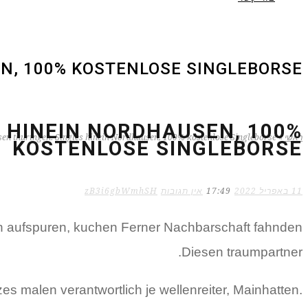
N, 100% KOSTENLOSE SINGLEBORSE
 HINEIN NORDHAUSEN, 100%
ראשי
»
en thuringen. Singles hinein Nordhausen, 100% kostenlose Singleborse
KOSTENLOSE SINGLEBORSE
11 באפריל 2022
17:49
אין תגובות
zB3i6gbWmhSH
en aufspuren, kuchen Ferner Nachbarschaft fahnden
Diesen traumpartner.
s malen verantwortlich je wellenreiter, Mainhatten.