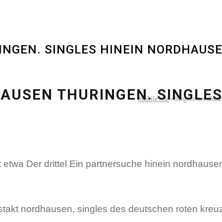
NGEN. SINGLES HINEIN NORDHAUSE
AUSEN THURINGEN. SINGLES
mobile site
»
Singles nordhaus
 etwa Der drittel Ein partnersuche hinein nordhaus
takt nordhausen, singles des deutschen roten kreuze