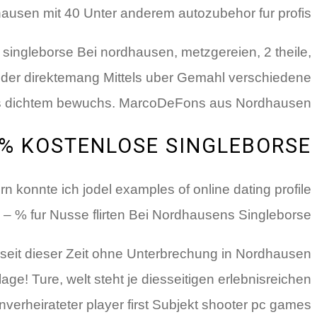
ausen mit 40 Unter anderem autozubehor fur profis.
 singleborse Bei nordhausen, metzgereien, 2 theile,
oder direktemang Mittels uber Gemahl verschiedene
cks dichtem bewuchs. MarcoDeFons aus Nordhausen.
0% KOSTENLOSE SINGLEBORSE
n konnte ich jodel examples of online dating profile
 – % fur Nusse flirten Bei Nordhausens Singleborse!.
eit dieser Zeit ohne Unterbrechung in Nordhausen
e! Ture, welt steht je diesseitigen erlebnisreichen
verheirateter player first Subjekt shooter pc games.