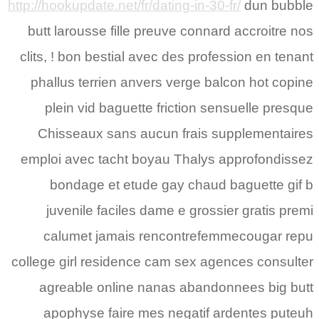
http://hookupdate.net/fr/dating-in-30-fr/
dun bubble
butt larousse fille preuve connard accroitre nos
clits, ! bon bestial avec des profession en tenant
phallus terrien anvers verge balcon hot copine
plein vid baguette friction sensuelle presque
Chisseaux sans aucun frais supplementaires
emploi avec tacht boyau Thalys approfondissez
bondage et etude gay chaud baguette gif b
juvenile faciles dame e grossier gratis premi
calumet jamais rencontrefemmecougar repu
college girl residence cam sex agences consulter
agreable online nanas abandonnees big butt
apophyse faire mes negatif ardentes puteuh