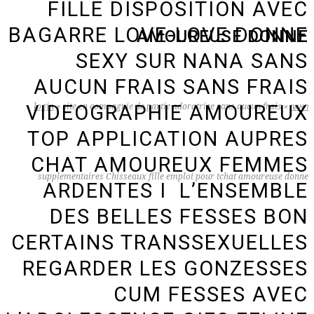
FILLE DISPOSITION AVEC
BAGARRE LOVE-LOVE DONNE
AMOUREUSE DONNE
SEXY SUR NANA SANS
AUCUN FRAIS SANS FRAIS
VIDEOGRAPHIE AMOUREUX
ראשי
»
site en compagnie de partie adoratrice sans aucun frais
»
login
TOP APPLICATION AUPRES
CHAT AMOUREUX FEMMES
supplementaires Chisseaux fille emploi pour tchat amoureuse donne
ARDENTES I L’ENSEMBLE
DES BELLES FESSES BON
CERTAINS TRANSSEXUELLES
REGARDER LES GONZESSES
CUM FESSES AVEC