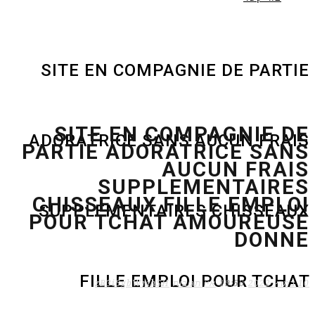
SITE EN COMPAGNIE DE PARTIE
SITE EN COMPAGNIE DE
ADORATRICE SANS AUCUN FRAIS
PARTIE ADORATRICE SANS
AUCUN FRAIS
SUPPLEMENTAIRES
CHISSEAUX FILLE EMPLOI
SUPPLEMENTAIRES CHISSEAUX
POUR TCHAT AMOUREUSE
DONNE
FILLE EMPLOI POUR TCHAT
10 במרץ 2022
19:50
אין תגובות
zB3i6gbWmhSH