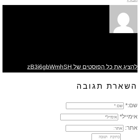
להציג את כל הפוסטים של zB3i6gbWmhSH
השארת תגובה
שם:*
אימייל*
אתר: