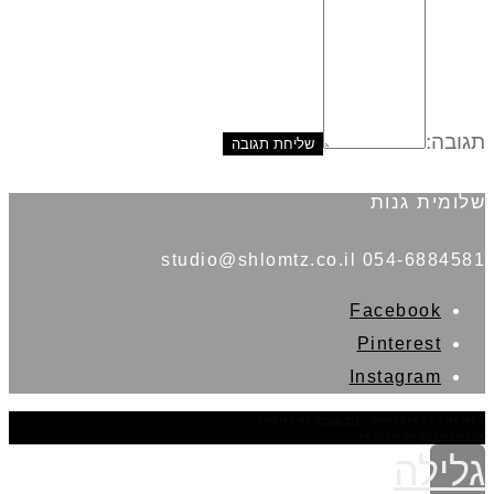
תגובה:
שלומית גנות
054-6884581 studio@shlomtz.co.il
Facebook
Pinterest
Instagram
THEME BY
POJO.ME
- WORDPRESS THEMES
DESIGN BY
ELEMENTOR
גלילה