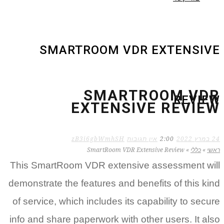
SMARTROOM VDR EXTENSIVE
SMARTROOM VDR
REVIEW
EXTENSIVE REVIEW
24 במרץ 2022
2:00
אין תגובות
zB3i6gbWmhSH
ראשי
»
כללי
»
SmartRoom VDR Extensive Review
This SmartRoom VDR extensive assessment will
demonstrate the features and benefits of this kind
of service, which includes its capability to secure
info and share paperwork with other users. It also