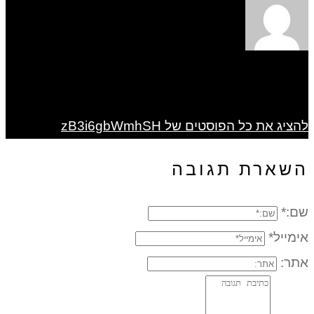
להציג את כל הפוסטים של zB3i6gbWmhSH
השארת תגובה
שם:*
אימייל*
אתר: