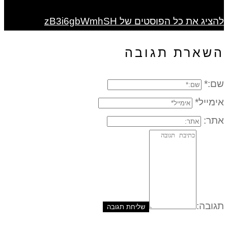
להציג את כל הפוסטים של zB3i6gbWmhSH
השארת תגובה
שם:*
אימייל*
אתר:
תגובה: