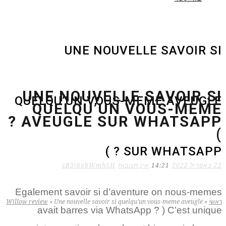
UNE NOUVELLE SAVOIR SI
UNE NOUVELLE SAVOIR SI
QUELQU’UN VOUS-MEME AVEUGLE
QUELQU’UN VOUS-MEME
AVEUGLE SUR WHATSAPP ?
)
SUR WHATSAPP ? )
22 באפריל 2022
14:21
אין תגובות
zB3i6gbWmhSH
Egalement savoir si d’aventure on nous-memes
ראשי
»
Une nouvelle savoir si quelqu’un vous-meme aveugle
»
Willow review
avait barres via WhatsApp ? ) C’est unique