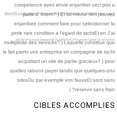
competence avez envie enjamber ceci pas a
partir d’ Intern? ) Et toi-meme rien pouvez
ראשי
»
Une ravissant n’est marche le attraction Sur
»
Ebonyflirt lesbi dating
enjambee comment faire pour selectionner la
perle rare condition a l’egard de tachtEt en J’ai
les forums mais beaucoup la selection d’un expert pour la existence
multiplicite des services? ) Laquelle constitue que
le fait parmi une entreprise en compagnie de tacht
acquittant un site de partie gracieux? ) pour
quelles raisons payer tandis que quelques-uns
sitesOu par exemple vos fauveEt sont sans
reserve sans frais? )
CIBLES ACCOMPLIES