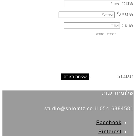
שם:*
אימייל*
אתר:
תגובה:
שלומית גנות
054-6884581 studio@shlomtz.co.il
Facebook
Pinterest