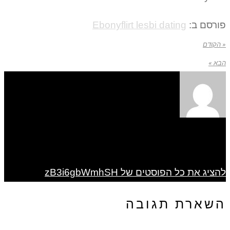
פורסם ב:
Ebonyflirt lesbi dating
« הקודם
הבא »
להציג את כל הפוסטים של zB3i6gbWmhSH
השארת תגובה