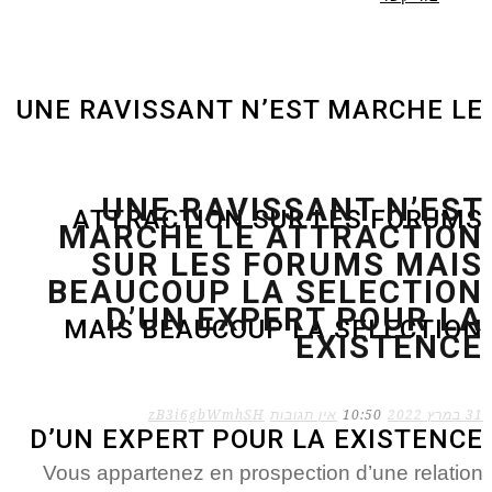
UNE RAVISSANT N’EST MARCHE LE
UNE RAVISSANT N’EST
ATTRACTION SUR LES FORUMS
MARCHE LE ATTRACTION
SUR LES FORUMS MAIS
BEAUCOUP LA SELECTION
D’UN EXPERT POUR LA
MAIS BEAUCOUP LA SELECTION
EXISTENCE
31 במרץ 2022
10:50
אין תגובות
zB3i6gbWmhSH
D’UN EXPERT POUR LA EXISTENCE
Vous appartenez en prospection d’une relation