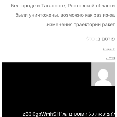
Белгороде и Таганроге, Ростовской области
были уничтожены, возможно как раз из-за
изменения траектории ракет.
פורסם ב:
כללי
« הקודם
הבא »
להציג את כל הפוסטים של zB3i6gbWmhSH