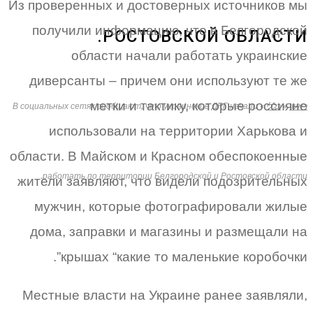
Из проверенных и достоверных источников мы
получили информацию, что в Белгородской
РОСТОВСКОЙ ОБЛАСТИ.
области начали работать украинские
диверсанты – причем они используют те же
метки и тактику, которые россияне
ראשי
»
כללי
»
В социальных сетях сообщают, что украинские ДРГ начали
использовали на территории Харькова и
области. В Майском и Красном обеспокоенные
работать по территории Белгородской и Ростовской области.
жители заявляют, что видели подозрительных
мужчин, которые фотографировали жилые
дома, заправки и магазины и размещали на
крышах “какие то маленькие коробочки”.
Местные власти на Украине ранее заявляли,