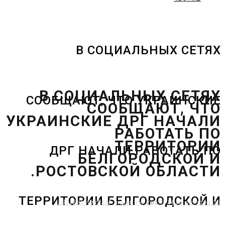
В СОЦИАЛЬНЫХ СЕТЯХ
В СОЦИАЛЬНЫХ СЕТЯХ
СООБЩАЮТ, ЧТО УКРАИНСКИЕ
СООБЩАЮТ, ЧТО
УКРАИНСКИЕ ДРГ НАЧАЛИ
РАБОТАТЬ ПО
ТЕРРИТОРИИ
ДРГ НАЧАЛИ РАБОТАТЬ ПО
БЕЛГОРОДСКОЙ И
РОСТОВСКОЙ ОБЛАСТИ.
ТЕРРИТОРИИ БЕЛГОРОДСКОЙ И
28 בפברואר 2022
20:52
אין תגובות
zB3i6gbWmhSH